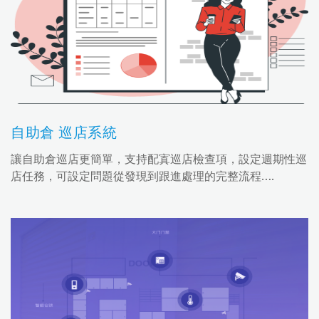
自助倉 巡店系統
讓自助倉巡店更簡單，支持配寘巡店檢查項，設定週期性巡
店任務，可設定問題從發現到跟進處理的完整流程….